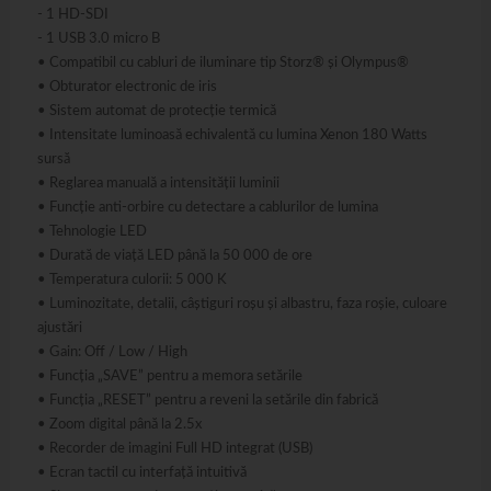
- 1 HD-SDI
- 1 USB 3.0 micro B
• Compatibil cu cabluri de iluminare tip Storz® și Olympus®
• Obturator electronic de iris
• Sistem automat de protecție termică
• Intensitate luminoasă echivalentă cu lumina Xenon 180 Watts
sursă
• Reglarea manuală a intensității luminii
• Funcție anti-orbire cu detectare a cablurilor de lumina
• Tehnologie LED
• Durată de viață LED până la 50 000 de ore
• Temperatura culorii: 5 000 K
• Luminozitate, detalii, câștiguri roșu și albastru, faza roșie, culoare
ajustări
• Gain: Off / Low / High
• Funcția „SAVE” pentru a memora setările
• Funcția „RESET” pentru a reveni la setările din fabrică
• Zoom digital până la 2.5x
• Recorder de imagini Full HD integrat (USB)
• Ecran tactil cu interfață intuitivă