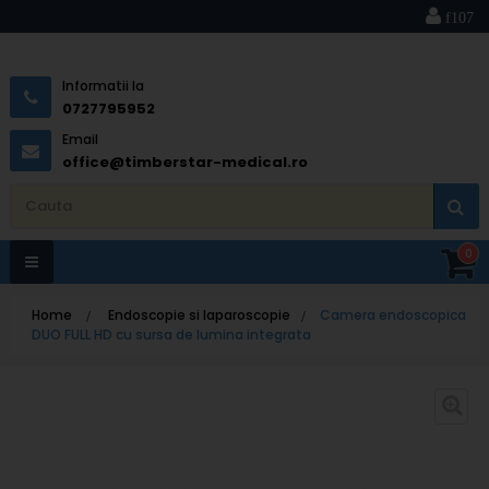
Informatii la
0727795952
Email
office@timberstar-medical.ro
0
Toggle
Home
>
Endoscopie si laparoscopie
>
Camera endoscopica
navigation
DUO FULL HD cu sursa de lumina integrata