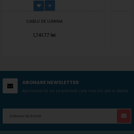
OBTURATOR, 11 MM, TRIUNGHIULAR
244.03 lei
Disponibil stoc furnizor
ABONARE NEWSLETTER
Aboneaza-te ca sa primesti cele mai noi stiri si oferte