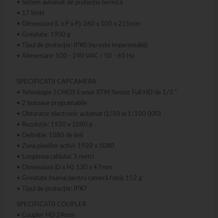
• Sistem automat de protecție termică
• 17 limbi
• Dimensiuni (L x P x P): 260 x 100 x 215mm
• Greutate: 1900 g
• Tipul de protecție: IPX0 (nu este impermeabil)
• Alimentare: 100 - 240 VAC / 50 - 60 Hz
SPECIFICATII CAPCAMERA
• Tehnologie 1CMOS Exmor RTM Senzor Full HD de 1/2 ”
• 2 butoane programabile
• Obturator electronic automat (1/50 la 1/100 000)
• Rezoluție: 1920 x 1080 p
• Definiție: 1080 de linii
• Zona pixelilor activi: 1920 x 1080
• Lungimea cablului: 3 metri
• Dimensiuni (D x H): 130 x 47mm
• Greutate (numai pentru cameră foto): 152 g
• Tipul de protecție: IPX7
SPECIFICATII COUPLER
• Coupler HD 24mm