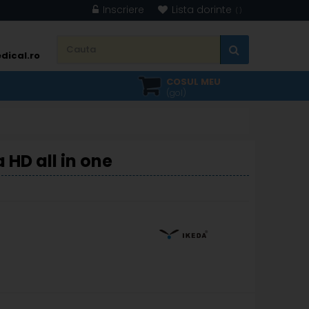
Inscriere
Lista dorinte
dical.ro
COSUL MEU
(gol)
HD all in one