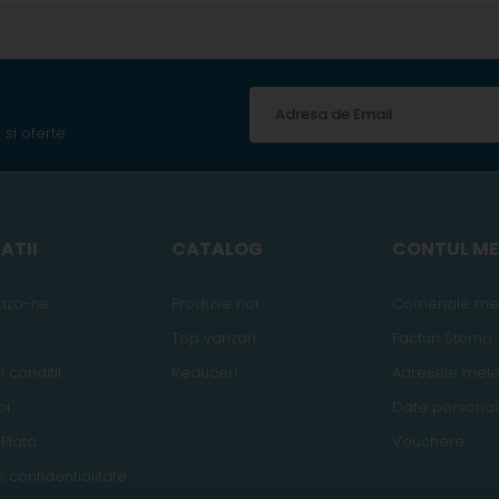
 si oferte
ATII
CATALOG
CONTUL M
aza-ne
Produse noi
Comenzile me
Top vanzari
Facturi Storno
 conditii
Reduceri
Adresele mel
oi
Date persona
 Plata
Vouchere
e confidentialitate