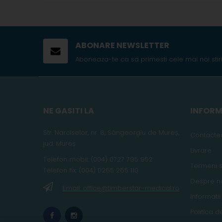
ABONARE NEWSLETTER
Aboneaza-te ca sa primesti cele mai noi stiri
NE GASITI LA
INFORM
Str. Narciselor, nr. 8, Sângeorgiu de Mureș
,
Contacte
jud
. Mureș
Livrare
Telefon
mobil
:
(004) 0727 795 952
Termeni si
Telefon fix:
(004) 0265 265 110
Despre n
Email: office@timberstar-medical.ro
Informatii
Politica d