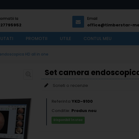
formatii la
Email
727795952
office@timberstar-me
UTATI
PROMOTII
UTILE
CONTUL MEU
endoscopica HD all in one
Set camera endoscopica 
Scrieti o recenzie
Referinta
YKD-9100
Conditie:
Produs nou
Disponibil în stoc