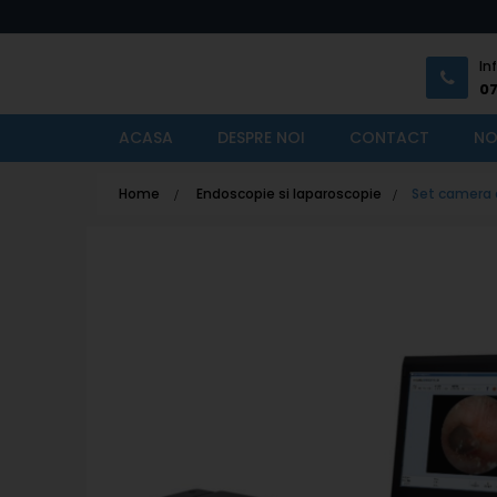
In
0
ACASA
DESPRE NOI
CONTACT
NO
Home
>
Endoscopie si laparoscopie
>
Set camera 