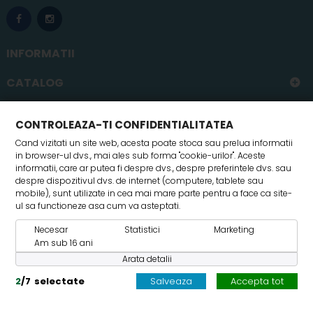
INFORMATII
CATALOG
CONTUL MEU
CONTROLEAZA-TI CONFIDENTIALITATEA
Cand vizitati un site web, acesta poate stoca sau prelua informatii
in browser-ul dvs., mai ales sub forma "cookie-urilor". Aceste
informatii, care ar putea fi despre dvs., despre preferintele dvs. sau
despre dispozitivul dvs. de internet (computere, tablete sau
mobile), sunt utilizate in cea mai mare parte pentru a face ca site-
ul sa functioneze asa cum va asteptati.
Necesar
Statistici
Marketing
© 2017 Timberstar SRL- Toate drepturile rezervate
Am sub 16 ani
Arata detalii
2
/
7
selectate
Salveaza
Accepta tot
Controleaza-ti confidentialitatea