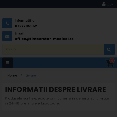
Informatii la
0727795952
Email
office@timberstar-medical.ro
0
Toggle
Home
>
Livrare
navigation
INFORMATII DESPRE LIVRARE
Produsele sunt expediate prin curier si in general sunt livrate
in 24-48 ore in zilele lucratoare.