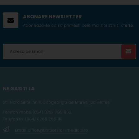
ABONARE NEWSLETTER
Aboneaza-te ca sa primesti cele mai noi stiri si oferte
NE GASITI LA
Str. Narciselor, nr. 8, Sângeorgiu de Mureș
,
jud
. Mureș
Telefon
mobil
:
(004) 0727 795 952
Telefon fix:
(004) 0265 265 110
Email: office@timberstar-medical.ro