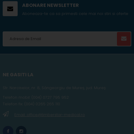
ABONARE NEWSLETTER
Aboneaza-te ca sa primesti cele mai noi stiri si oferte
NE GASITI LA
Str. Narciselor, nr. 8, Sângeorgiu de Mureș
,
jud
. Mureș
Telefon
mobil
:
(004) 0727 795 952
Telefon fix:
(004) 0265 265 110
Email: office@timberstar-medical.ro