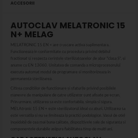
ACCESORII
AUTOCLAV MELATRONIC 15
N+ MELAG
MELATRONIC 15 EN + are o uscare activa suplimentara.
Functioneaza in conformitate cu procedura privind debitul
fractionat si respecta cerintele sterilizatoarelor de abur "clasa S", si
anume cu EN 13060. Unitatea de comanda a microprocesorului
executa automat modul de programare si monitorizeaza in
permanenta sterilizarea.
Citirea conditiilor de functionare si sfaturile privind posibilele
manevre de manipulare de catre utilizator sunt afisate pe ecran.
Prin urmare, utilizarea sa este confortabila, simpla si sigura.
MELAtronic 15 EN + este sterilizatorul ideal cu aburi. Utilizarea sa
este versatila si nu se limiteaza la practici podologice. Vasul de otel
inoxidabil de cea mai buna calitate, dispozitivele sale de siguranta si
componentele durabile asigura fiabilitatea timp de multi ani.