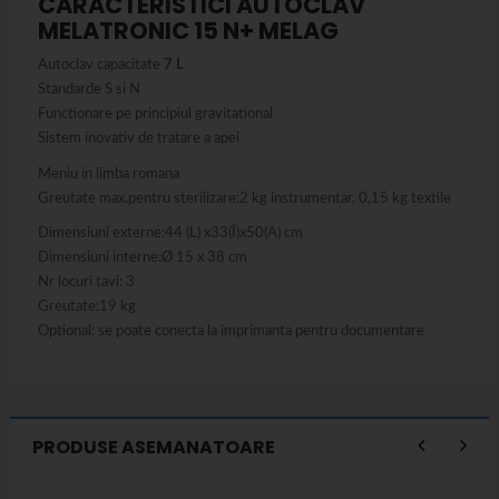
CARACTERISTICI AUTOCLAV
MELATRONIC 15 N+ MELAG
Autoclav capacitate
7 L
Standarde S si N
Functionare pe principiul gravitational
Sistem inovativ de tratare a apei
Meniu in limba romana
Greutate max.pentru sterilizare:2 kg instrumentar, 0,15 kg textile
Dimensiuni externe:44 (L) x33(Î)x50(A) cm
Dimensiuni interne:Ø 15 x 38 cm
Nr locuri tavi: 3
Greutate:19 kg
Optional: se poate conecta la imprimanta pentru documentare
PRODUSE ASEMANATOARE