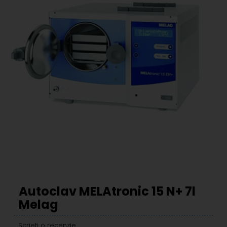
Autoclav MELAtronic 15 N+ 7l
Melag
Scrieti o recenzie