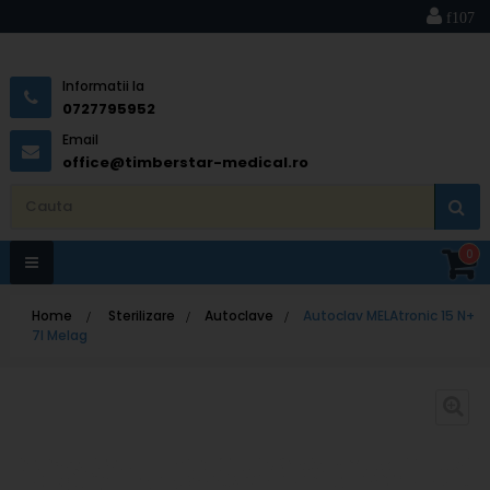
Informatii la
0727795952
Email
office@timberstar-medical.ro
0
Toggle
Home
>
Sterilizare
>
Autoclave
>
Autoclav MELAtronic 15 N+
navigation
7l Melag