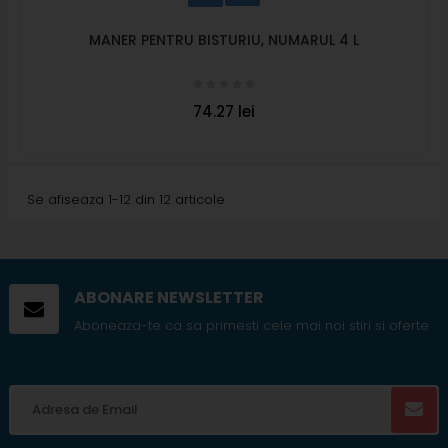
MANER PENTRU BISTURIU, NUMARUL 4 L
74.27 lei
Se afiseaza 1-12 din 12 articole
ABONARE NEWSLETTER
Aboneaza-te ca sa primesti cele mai noi stiri si oferte