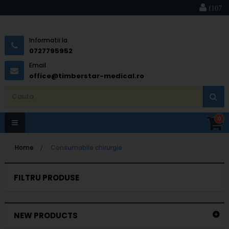
Informatii la
0727795952
Email
office@timberstar-medical.ro
0
Toggle
Home
>
Consumabile chirurgie
navigation
FILTRU PRODUSE
NEW PRODUCTS