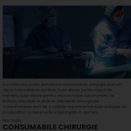
In continuare puteti achizitiona consumabile chirurgie precum
clipuri hemostatice din titan, huse sterile pentru capul de
camera, huse sterile pentru microscoape sau manere de
bisturiu, utilizabile in diverse interventii chirurgicale.
Consumabilele sunt de o calitate superioara si sunt realizate de
producatori cu experienta indelungata in domen...
Mai multe
CONSUMABILE CHIRURGIE