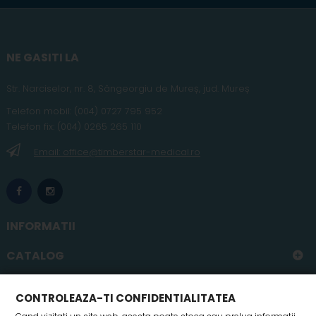
NE GASITI LA
Str. Narciselor, nr. 8, Sângeorgiu de Mureș
,
jud
. Mureș
Telefon
mobil
:
(004) 0727 795 952
Telefon fix:
(004) 0265 265 110
Email: office@timberstar-medical.ro
INFORMATII
CATALOG
CONTUL MEU
CONTROLEAZA-TI CONFIDENTIALITATEA