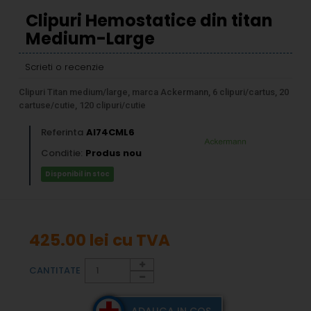
Clipuri Hemostatice din titan
Medium-Large
Scrieti o recenzie
Clipuri Titan medium/large, marca Ackermann, 6 clipuri/cartus, 20
cartuse/cutie, 120 clipuri/cutie
Referinta
AI74CML6
Conditie:
Produs nou
Disponibil in stoc
425.00 lei
cu TVA
CANTITATE
ADAUGA IN COS