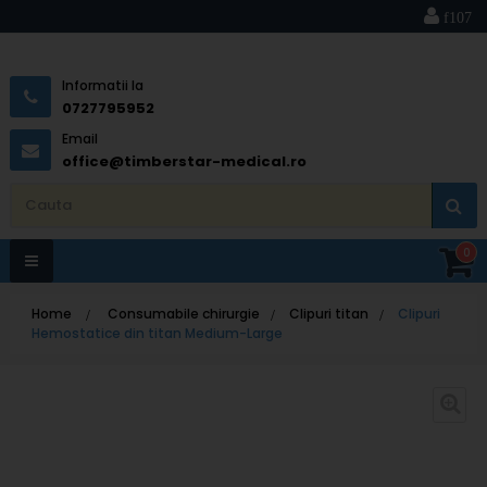
Informatii la
0727795952
Email
office@timberstar-medical.ro
0
Toggle
Home
>
Consumabile chirurgie
>
Clipuri titan
>
Clipuri
navigation
Hemostatice din titan Medium-Large