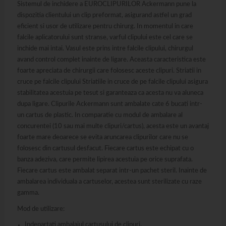
Sistemul de inchidere a EUROCLIPURILOR Ackermann pune la
dispozitia clientului un clip preformat, asigurand astfel un grad
eficient si usor de utilizare pentru chirurg. In momentul in care
falcile aplicatorului sunt stranse, varful clipului este cel care se
inchide mai intai. Vasul este prins intre falcile clipului, chirurgul
avand control complet inainte de ligare. Aceasta caracteristica este
foarte apreciata de chirurgii care folosesc aceste clipuri. Striatii in
cruce pe falcile clipului Striatiile in cruce de pe falcile clipului asigura
stabilitatea acestuia pe tesut si garanteaza ca acesta nu va aluneca
dupa ligare. Clipurile Ackermann sunt ambalate cate 6 bucati intr-
un cartus de plastic. In comparatie cu modul de ambalare al
concurentei (10 sau mai multe clipuri/cartus), acesta este un avantaj
foarte mare deoarece se evita aruncarea clipurilor care nu se
folosesc din cartusul desfacut. Fiecare cartus este echipat cu o
banza adeziva, care permite lipirea acestuia pe orice suprafata.
Fiecare cartus este ambalat separat intr-un pachet steril. Inainte de
ambalarea individuala a cartuselor, acestea sunt sterilizate cu raze
gamma.
Mod de utilizare:
Indepartati ambalajul cartusului de clipuri.