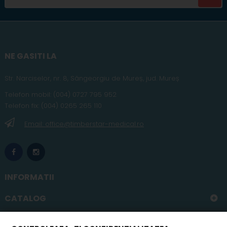
NE GASITI LA
Str. Narciselor, nr. 8, Sângeorgiu de Mureș
,
jud
. Mureș
Telefon
mobil
:
(004) 0727 795 952
Telefon fix:
(004) 0265 265 110
Email: office@timberstar-medical.ro
INFORMATII
CATALOG
CONTUL MEU