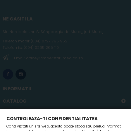
NE GASITI LA
Str. Narciselor, nr. 8, Sângeorgiu de Mureș
,
jud
. Mureș
Telefon
mobil
:
(004) 0727 795 952
Telefon fix:
(004) 0265 265 110
Email: office@timberstar-medical.ro
INFORMATII
CATALOG
CONTUL MEU
CONTROLEAZA-TI CONFIDENTIALITATEA
Cand vizitati un site web, acesta poate stoca sau prelua informatii