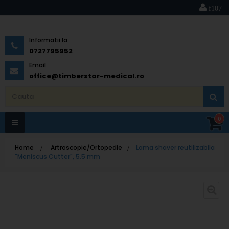
Informatii la
0727795952
Email
office@timberstar-medical.ro
0
Toggle
Home
>
Artroscopie/Ortopedie
>
Lama shaver reutilizabila
navigation
"Meniscus Cutter", 5.5 mm