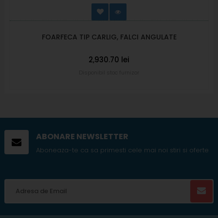
FOARFECA TIP CARLIG, FALCI ANGULATE
2,930.70 lei
Disponibil stoc furnizor
ABONARE NEWSLETTER
Aboneaza-te ca sa primesti cele mai noi stiri si oferte