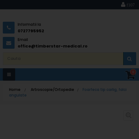
Informatii la
0727795952
Email
office@timberstar-medical.ro
0
Toggle
Home
>
Artroscopie/Ortopedie
>
Foarfeca tip carlig, falci
navigation
angulate