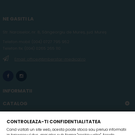
NE GASITI LA
Str. Narciselor, nr. 8, Sângeorgiu de Mureș
,
jud
. Mureș
Telefon
mobil
:
(004) 0727 795 952
Telefon fix:
(004) 0265 265 110
Email: office@timberstar-medical.ro
INFORMATII
CATALOG
CONTUL MEU
CONTROLEAZA-TI CONFIDENTIALITATEA
Cand vizitati un site web, acesta poate stoca sau prelua informatii
in browser-ul dvs., mai ales sub forma "cookie-urilor". Aceste