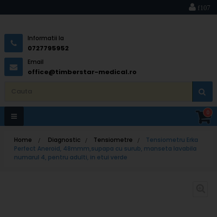
Informatii la
0727795952
Email
office@timberstar-medical.ro
0
Toggle
Home
>
Diagnostic
>
Tensiometre
>
Tensiometru Erka
navigation
Perfect Aneroid, 48mmm,supapa cu surub, manseta lavabila
numarul 4, pentru adulti, in etui verde