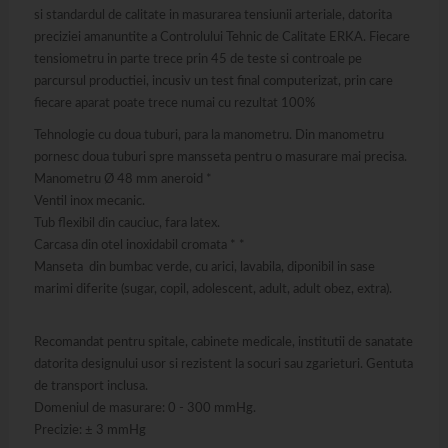
si standardul de calitate in masurarea tensiunii arteriale, datorita
preciziei amanuntite a Controlului Tehnic de Calitate ERKA. Fiecare
tensiometru in parte trece prin 45 de teste si controale pe
parcursul productiei, incusiv un test final computerizat, prin care
fiecare aparat poate trece numai cu rezultat 100%
Tehnologie cu doua tuburi, para la manometru. Din manometru
pornesc doua tuburi spre mansseta pentru o masurare mai precisa.
Manometru Ø 48 mm aneroid *
Ventil inox mecanic.
Tub flexibil din cauciuc, fara latex.
Carcasa din otel inoxidabil cromata * *
Manseta din bumbac verde, cu arici, lavabila, diponibil in sase
marimi diferite (sugar, copil, adolescent, adult, adult obez, extra).
Recomandat pentru spitale, cabinete medicale, institutii de sanatate
datorita designului usor si rezistent la socuri sau zgarieturi. Gentuta
de transport inclusa.
Domeniul de masurare: 0 - 300 mmHg.
Precizie: ± 3 mmHg