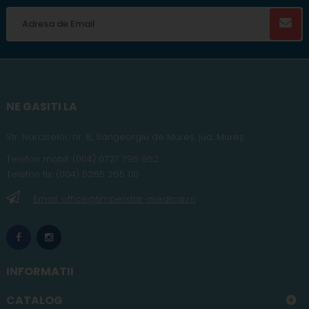
NE GASITI LA
Str. Narciselor, nr. 8, Sângeorgiu de Mureș
,
jud
. Mureș
Telefon
mobil
:
(004) 0727 795 952
Telefon fix:
(004) 0265 265 110
Email: office@timberstar-medical.ro
INFORMATII
CATALOG