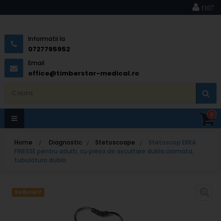
Informatii la
0727795952
Email
office@timberstar-medical.ro
0
Toggle
Home
>
Diagnostic
>
Stetoscoape
>
Stetoscop ERKA
navigation
FINESSE pentru adulti, cu piesa de ascultare dubla cromata,
tubulatura dubla
Reduceri!