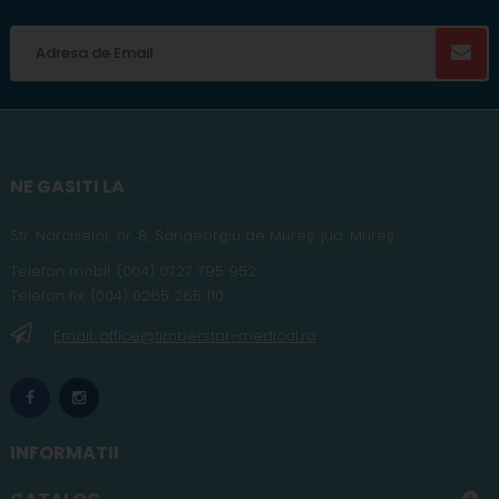
NE GASITI LA
Str. Narciselor, nr. 8, Sângeorgiu de Mureș
,
jud
. Mureș
Telefon
mobil
:
(004) 0727 795 952
Telefon fix:
(004) 0265 265 110
Email: office@timberstar-medical.ro
INFORMATII