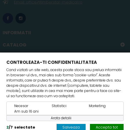
Email: office@timberstar-medical.ro
INFORMATII
CATALOG
CONTUL MEU
CONTROLEAZA-TI CONFIDENTIALITATEA
Cand vizitati un site web, acesta poate stoca sau prelua informatii
in browser-ul dvs., mai ales sub forma "cookie-urilor". Aceste
informatii, care ar putea fi despre dvs., despre preferintele dvs. sau
despre dispozitivul dvs. de internet (computere, tablete sau
mobile), sunt utilizate in cea mai mare parte pentru a face ca site-
ul sa functioneze asa cum va asteptati.
Necesar
Statistici
Marketing
© 2017 Timberstar SRL- Toate drepturile rezervate
Am sub 16 ani
Arata detalii
2
/
7
selectate
Salveaza
Accepta tot