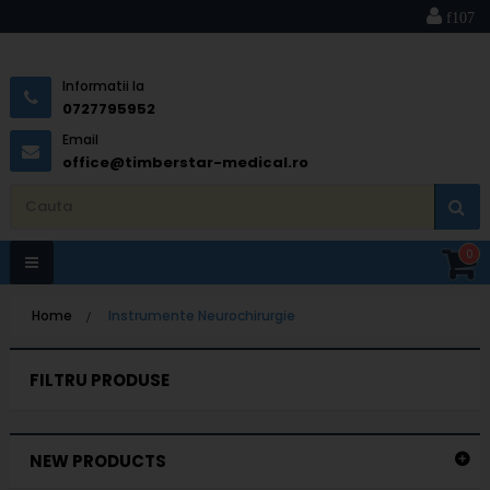
Informatii la
0727795952
Email
office@timberstar-medical.ro
0
Toggle
Home
>
Instrumente Neurochirurgie
navigation
FILTRU PRODUSE
NEW PRODUCTS