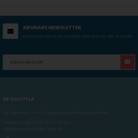
ABONARE NEWSLETTER
Aboneaza-te ca sa primesti cele mai noi stiri si oferte
NE GASITI LA
Str. Narciselor, nr. 8, Sângeorgiu de Mureș
,
jud
. Mureș
Telefon
mobil
:
(004) 0727 795 952
Telefon fix:
(004) 0265 265 110