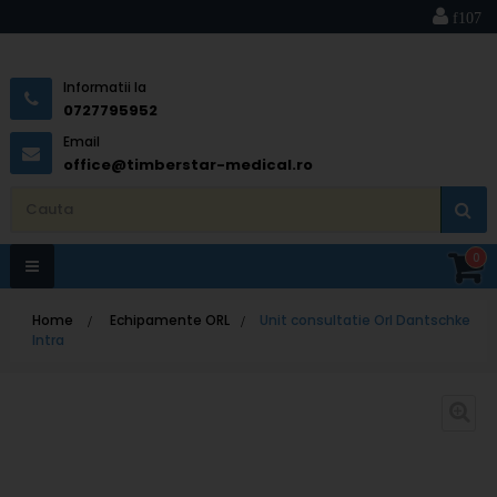
Informatii la
0727795952
Email
office@timberstar-medical.ro
0
Toggle
Home
>
Echipamente ORL
>
Unit consultatie Orl Dantschke
navigation
Intra