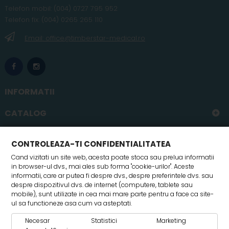
Telefon
mobil
:
(004) 0727 795 952
Telefon fix:
(004) 0265 265 110
Email: office@timberstar-medical.ro
INFORMATII
CATALOG
CONTUL MEU
CONTROLEAZA-TI CONFIDENTIALITATEA
Cand vizitati un site web, acesta poate stoca sau prelua informatii
in browser-ul dvs., mai ales sub forma "cookie-urilor". Aceste
informatii, care ar putea fi despre dvs., despre preferintele dvs. sau
despre dispozitivul dvs. de internet (computere, tablete sau
mobile), sunt utilizate in cea mai mare parte pentru a face ca site-
ul sa functioneze asa cum va asteptati.
Necesar
Statistici
Marketing
© 2017 Timberstar SRL- Toate drepturile rezervate