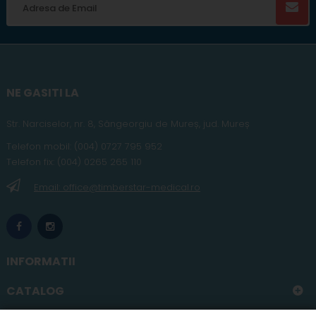
NE GASITI LA
Str. Narciselor, nr. 8, Sângeorgiu de Mureș
,
jud
. Mureș
Telefon
mobil
:
(004) 0727 795 952
Telefon fix:
(004) 0265 265 110
Email: office@timberstar-medical.ro
INFORMATII
CATALOG