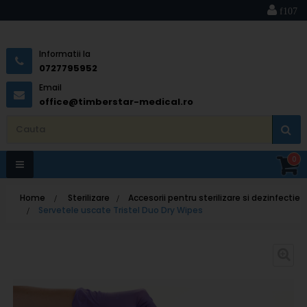
Informatii la
0727795952
Email
office@timberstar-medical.ro
0
Toggle
Home
>
Sterilizare
>
Accesorii pentru sterilizare si dezinfectie
navigation
>
Servetele uscate Tristel Duo Dry Wipes