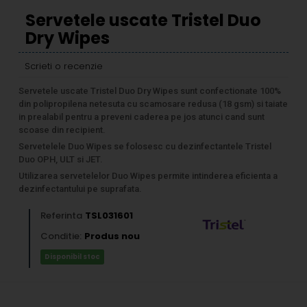
Servetele uscate Tristel Duo
Dry Wipes
Scrieti o recenzie
Servetele uscate Tristel Duo Dry Wipes sunt confectionate 100%
din polipropilena netesuta cu scamosare redusa (18 gsm) si taiate
in prealabil pentru a preveni caderea pe jos atunci cand sunt
scoase din recipient.
Servetelele Duo Wipes se folosesc cu dezinfectantele Tristel
Duo OPH, ULT si JET.
Utilizarea servetelelor Duo Wipes permite intinderea eficienta a
dezinfectantului pe suprafata.
Referinta
TSL031601
Conditie:
Produs nou
Disponibil stoc