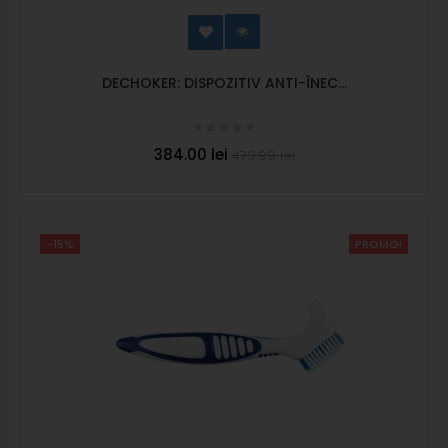
DECHOKER: DISPOZITIV ANTI-ÎNEC...
384.00 lei
479.99 lei
-15%
PROMO!