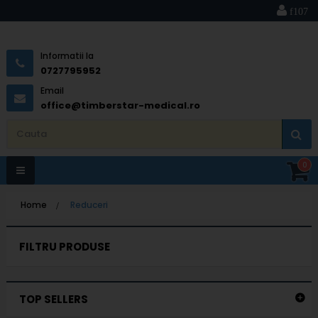
Informatii la
0727795952
Email
office@timberstar-medical.ro
0
Toggle
Home
>
Reduceri
navigation
FILTRU PRODUSE
TOP SELLERS