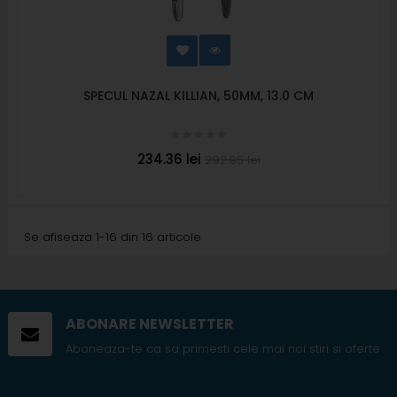
SPECUL NAZAL KILLIAN, 50MM, 13.0 CM
234.36 lei
292.95 lei
Se afiseaza 1-16 din 16 articole
ABONARE NEWSLETTER
Aboneaza-te ca sa primesti cele mai noi stiri si oferte