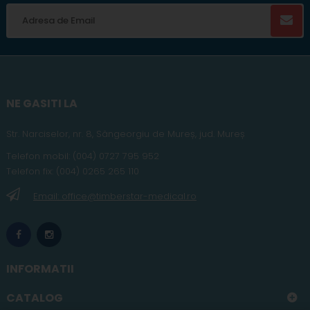
NE GASITI LA
Str. Narciselor, nr. 8, Sângeorgiu de Mureș
,
jud
. Mureș
Telefon
mobil
:
(004) 0727 795 952
Telefon fix:
(004) 0265 265 110
Email: office@timberstar-medical.ro
INFORMATII
CATALOG