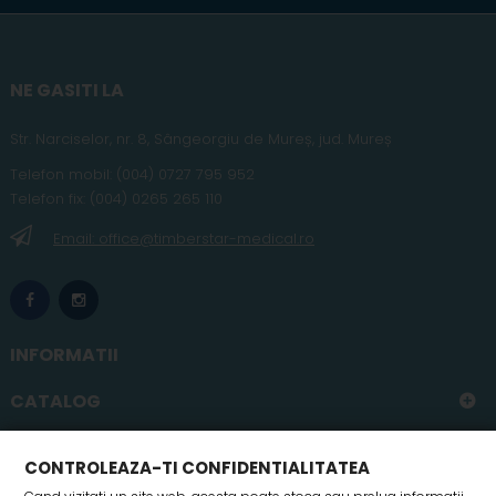
NE GASITI LA
Str. Narciselor, nr. 8, Sângeorgiu de Mureș
,
jud
. Mureș
Telefon
mobil
:
(004) 0727 795 952
Telefon fix:
(004) 0265 265 110
Email: office@timberstar-medical.ro
INFORMATII
CATALOG
CONTUL MEU
CONTROLEAZA-TI CONFIDENTIALITATEA