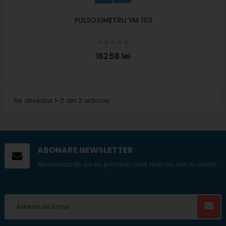
PULSOXIMETRU YM 103
162.58 lei
Se afiseaza 1-2 din 2 articole
ABONARE NEWSLETTER
Aboneaza-te ca sa primesti cele mai noi stiri si oferte