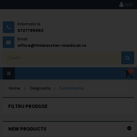
Informatii la
0727795952
Email
office@timberstar-medical.ro
0
Toggle
Home
>
Diagnostic
>
Pulsoximetre
navigation
FILTRU PRODUSE
NEW PRODUCTS