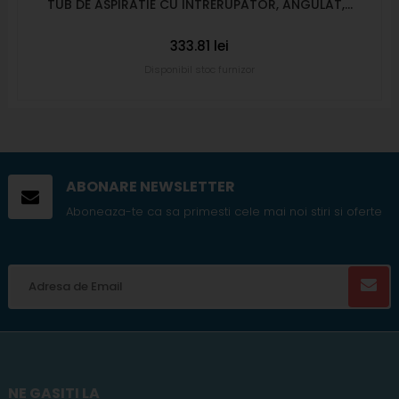
TUB DE ASPIRATIE CU INTRERUPATOR, ANGULAT,...
333.81 lei
Disponibil stoc furnizor
ABONARE NEWSLETTER
Aboneaza-te ca sa primesti cele mai noi stiri si oferte
NE GASITI LA