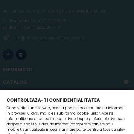
Str. Narciselor, nr. 8, Sângeorgiu de Mureș
,
jud
. Mureș
Telefon
mobil
:
(004) 0727 795 952
Telefon fix:
(004) 0265 265 110
Email: office@timberstar-medical.ro
INFORMATII
CATALOG
CONTUL MEU
CONTROLEAZA-TI CONFIDENTIALITATEA
Cand vizitati un site web, acesta poate stoca sau prelua informatii
in browser-ul dvs., mai ales sub forma "cookie-urilor". Aceste
informatii, care ar putea fi despre dvs., despre preferintele dvs. sau
despre dispozitivul dvs. de internet (computere, tablete sau
mobile), sunt utilizate in cea mai mare parte pentru a face ca site-