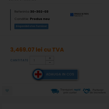
Referinta
30-302-03
Conditie:
Produs nou
Disponibil stoc furnizor
3,469.07 lei
cu TVA
CANTITATE
ADAUGA IN COS