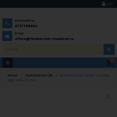
Informatii la
0727795952
Email
office@timberstar-medical.ro
0
Toggle
Home
>
Instrumente ORL
>
Antrum punch, backw. cutting,
navigation
right side, 1,5 mm