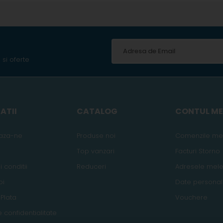
 si oferte
ATII
CATALOG
CONTUL M
aza-ne
Produse noi
Comenzile me
Top vanzari
Facturi Storno
 conditii
Reduceri
Adresele mel
oi
Date persona
 Plata
Vouchere
e confidentialitate