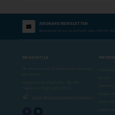
ABONARE NEWSLETTER
Aboneaza-te ca sa primesti cele mai noi stiri
NE GASITI LA
INFORM
Str. Narciselor, nr. 8, Sângeorgiu de Mureș
,
Contacte
jud
. Mureș
Livrare
Telefon
mobil
:
(004) 0727 795 952
Termeni si
Telefon fix:
(004) 0265 265 110
Despre n
Email: office@timberstar-medical.ro
Informatii
Politica d