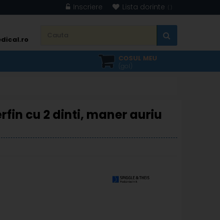
Inscriere
Lista dorinte
dical.ro
COSUL MEU
(gol)
rfin cu 2 dinti, maner auriu