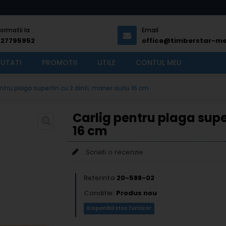
formatii la
Email
727795952
office@timberstar-me
UTATI
PROMOTII
UTILE
CONTUL MEU
ntru plaga superfin cu 2 dinti, maner auriu 16 cm
Carlig pentru plaga supe
16 cm
Scrieti o recenzie
Referinta
20-588-02
Conditie:
Produs nou
Disponibil stoc furnizor