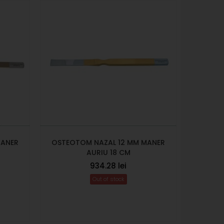
MANER
OSTEOTOM NAZAL 12 MM MANER
OSTEO
AURIU 18 CM
934.28 lei
Out of stock