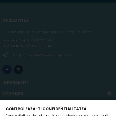
NE GASITI LA
Str. Narciselor, nr. 8, Sângeorgiu de Mureș
,
jud
. Mureș
Telefon
mobil
:
(004) 0727 795 952
Telefon fix:
(004) 0265 265 110
Email: office@timberstar-medical.ro
INFORMATII
CATALOG
CONTUL MEU
CONTROLEAZA-TI CONFIDENTIALITATEA
Cand vizitati un site web, acesta poate stoca sau prelua informatii