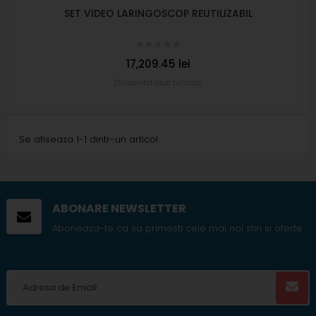
SET VIDEO LARINGOSCOP REUTILIZABIL
17,209.45 lei
Disponibil stoc furnizor
Se afiseaza 1-1 dintr-un articol
ABONARE NEWSLETTER
Aboneaza-te ca sa primesti cele mai noi stiri si oferte