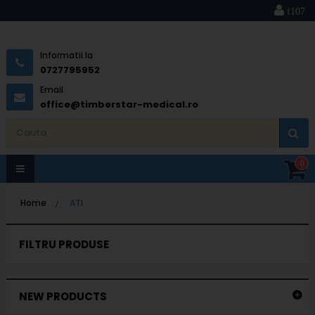
Informatii la
0727795952
Email
office@timberstar-medical.ro
0
Toggle
Home
>
ATI
navigation
FILTRU PRODUSE
NEW PRODUCTS